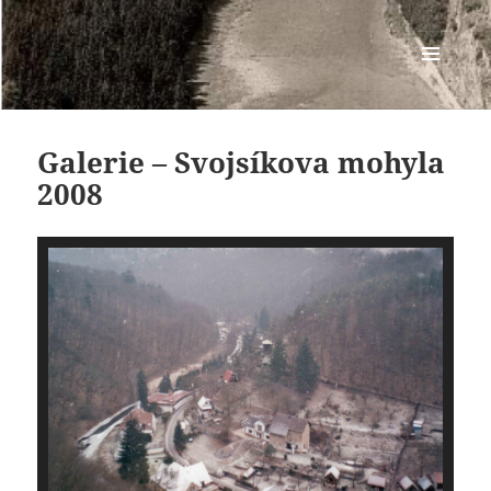
Osada SKOT
MENU
A
WIDGETY
Galerie – Svojsíkova mohyla
2008