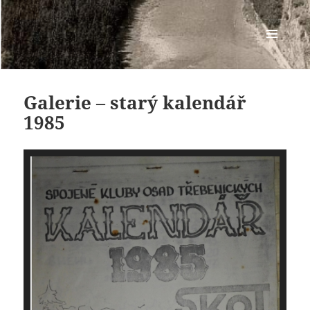
Osada SKOT
MENU
A
WIDGETY
Galerie – starý kalendář
1985