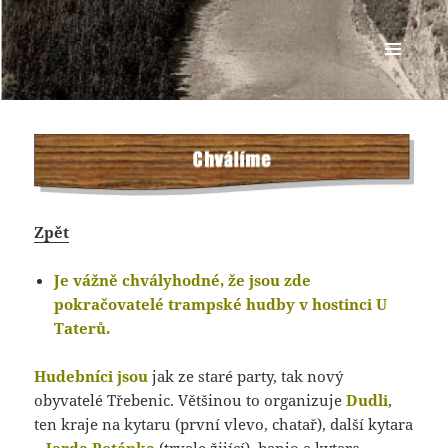
Osada SKOT
MENU
A
WIDGETY
Zpět
Je vážně chvályhodné, že jsou zde
pokračovatelé trampské hudby v hostinci U
Taterů.
Hudebníci jsou
jak ze staré party, tak nový
obyvatelé Třebenic. Většinou to organizuje
Dudli
,
ten kraje na kytaru (první vlevo, chatař), další kytara
–
Jarda Potápka
(trvale žijící), banjo a kytara –