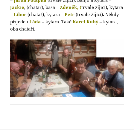
Jackie
, (chatař), basa –
Zdeněk, (
trvale žijící), kytara
–
Libor
(chatař), kytara –
Petr
(trvale žijící)
.
Někdy
přijede i
Láďa
– kytara. Také
Karel Kubý
– kytara,
oba chataři.